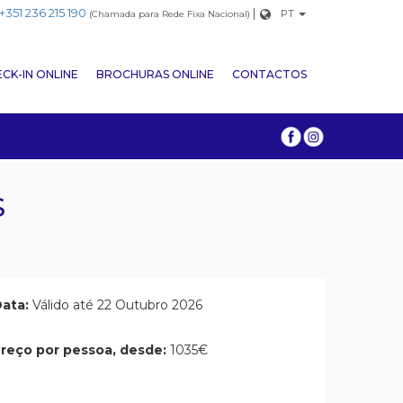
+351 236 215 190
|
PT
(Chamada para Rede Fixa Nacional)
CK-IN ONLINE
BROCHURAS ONLINE
CONTACTOS
S
ata:
Válido até 22 Outubro 2026
reço por pessoa, desde:
1035€