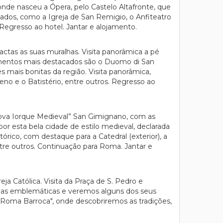
onde nasceu a Ópera, pelo Castelo Altafronte, que
ados, como a Igreja de San Remigio, o Anfiteatro
Regresso ao hotel. Jantar e alojamento.
tas as suas muralhas. Visita panorâmica a pé
numentos mais destacados são o Duomo di San
s mais bonitas da região. Visita panorâmica,
 e o Batistério, entre outros. Regresso ao
ova Iorque Medieval” San Gimignano, com as
por esta bela cidade de estilo medieval, declarada
co, com destaque para a Catedral (exterior), a
tre outros. Continuação para Roma. Jantar e
a Católica. Visita da Praça de S. Pedro e
nas emblemáticas e veremos alguns dos seus
 "Roma Barroca", onde descobriremos as tradições,