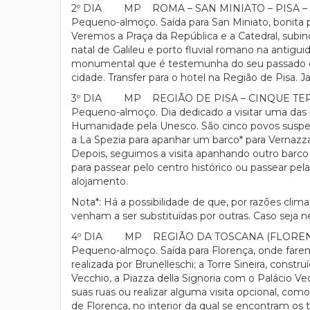
2º DIA MP ROMA – SAN MINIATO – PISA – 
Pequeno-almoço. Saída para San Miniato, bonita p
Veremos a Praça da República e a Catedral, subindo
natal de Galileu e porto fluvial romano na antig
monumental que é testemunha do seu passado esp
cidade. Transfer para o hotel na Região de Pisa. J
3º DIA MP REGIÃO DE PISA – CINQUE TER
Pequeno-almoço. Dia dedicado a visitar uma das p
Humanidade pela Unesco. São cinco povos suspend
a La Spezia para apanhar um barco* para Vernazz
Depois, seguimos a visita apanhando outro barco
para passear pelo centro histórico ou passear pel
alojamento.
Nota*: Há a possibilidade de que, por razões clim
venham a ser substituídas por outras. Caso seja 
4º DIA MP REGIÃO DA TOSCANA (FLOREN
Pequeno-almoço. Saída para Florença, onde farem
realizada por Brunelleschi; a Torre Sineira, const
Vecchio, a Piazza della Signoria com o Palácio Vec
suas ruas ou realizar alguma visita opcional, co
de Florença, no interior da qual se encontram os 