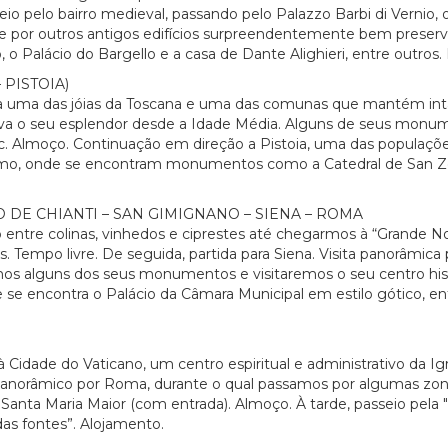
 pelo bairro medieval, passando pelo Palazzo Barbi di Vernio, 
 e por outros antigos edifícios surpreendentemente bem preserv
 Palácio do Bargello e a casa de Dante Alighieri, entre outros. 
PISTOIA)
a uma das jóias da Toscana e uma das comunas que mantém intac
nserva o seu esplendor desde a Idade Média. Alguns de seus mo
 etc. Almoço. Continuação em direção a Pistoia, uma das populaçõe
mo, onde se encontram monumentos como a Catedral de San Zeno
E CHIANTI – SAN GIMIGNANO – SIENA – ROMA
ntre colinas, vinhedos e ciprestes até chegarmos à “Grande N
. Tempo livre. De seguida, partida para Siena. Visita panorâmica 
alguns dos seus monumentos e visitaremos o seu centro históri
 se encontra o Palácio da Câmara Municipal em estilo gótico, en
dade do Vaticano, um centro espiritual e administrativo da Igrej
 panorâmico por Roma, durante o qual passamos por algumas zo
Santa Maria Maior (com entrada). Almoço. À tarde, passeio pela
das fontes”. Alojamento.