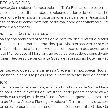
REGIÃO DE PISA
ovoação medieval, famosa pela sua Trufa Branca, onde teremos t
 para a parte alta da cidade, explorando a Torre de Federico II e 
uidade, onde faremos uma visita panorâmica para ver a Praça dos
lendoroso como potência marítima, onde encontramos o Batistér
antar e alojamento.
RE – REGIÃO DA TOSCANA
aisagens mais encantadoras da Riviera Italiana: o Parque Nacion
idos entre o mar e a terra, dos quais visitaremos Vernazza e 
a. Desembarque e tempo livre para conhecer um dos povos pesqu
 até Monterosso al Mare, antigo povo de pescadores considerado
a praia. Regresso de barco a La Spezia e regresso ao hotel na Re
atéricas e/ou operacionais alheias à Viagens Tempo/Special Tours
necessário, o percurso pelas Cinque Terre será efetuado de combo
ÇA)
os uma visita panorâmica, explorando: o Duomo de Santa Maria de
ruída por Giotto; o exterior do Batistério, onde poderá admirar as 
chio e um conjunto de estátuas e fontes de grande riqueza artíst
mo a de “Santa Croce e Florença Medieval”. Durante esta visita,
túmulos de grandes personalidades do Renascimento: Galileu Gali