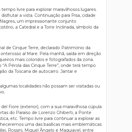
empo livre para explorar maravilhosos lugares.
disfrutar a vista. Continuação para Pisa, cidade
 Milagres, um impressionante conjunto
io, a Catedral e a Torre Inclinada, símbolo da
al de Cinque Terre, declarado Património da
Monterosso al Mare. Pela manhã, saída em direção
eiros mais coloridos e fotografados da zona.
 “A Pérola das Cinque Terre”, onde terá tempo
gião da Toscana de autocarro. Jantar e
, algumas localidades não possam ser visitadas ou
io.
l Fiore (exterior), com a sua maravilhosa cúpula
Portas do Paraíso de Lorenzo Ghiberti, a Ponte
ica, etc. Tempo livre para continuar a explorar as
 conheceremos uma das basílicas mais emblemáticas
lei, Rossini, Miguel Ângelo e Maquiavel, entre