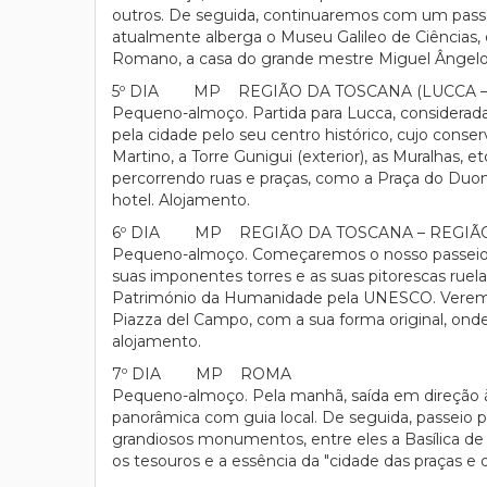
outros. De seguida, continuaremos com um passeio
atualmente alberga o Museu Galileo de Ciências,
Romano, a casa do grande mestre Miguel Ângelo, o
5º DIA MP REGIÃO DA TOSCANA (LUCCA – 
Pequeno-almoço. Partida para Lucca, considerad
pela cidade pelo seu centro histórico, cujo co
Martino, a Torre Gunigui (exterior), as Muralhas,
percorrendo ruas e praças, como a Praça do Duo
hotel. Alojamento.
6º DIA MP REGIÃO DA TOSCANA – REGIÃO D
Pequeno-almoço. Começaremos o nosso passeio e
suas imponentes torres e as suas pitorescas ruelas
Património da Humanidade pela UNESCO. Veremos 
Piazza del Campo, com a sua forma original, onde
alojamento.
7º DIA MP ROMA
Pequeno-almoço. Pela manhã, saída em direção à Ci
panorâmica com guia local. De seguida, passeio
grandiosos monumentos, entre eles a Basílica de 
os tesouros e a essência da "cidade das praças e 