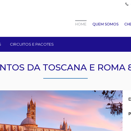
HOME
QUEM SOMOS
CHE
S
CIRCUITOS E PACOTES
NTOS DA TOSCANA E ROMA 8
D
P