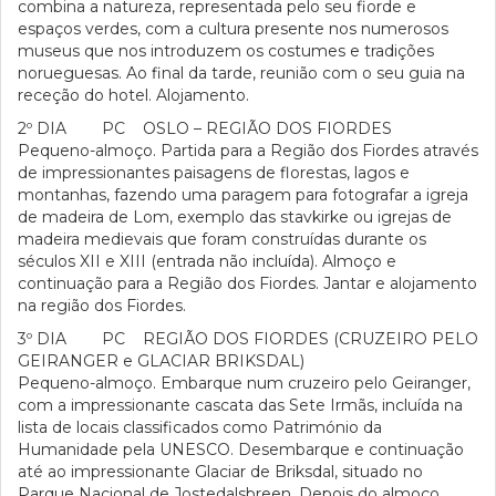
combina a natureza, representada pelo seu fiorde e
espaços verdes, com a cultura presente nos numerosos
museus que nos introduzem os costumes e tradições
norueguesas. Ao final da tarde, reunião com o seu guia na
receção do hotel. Alojamento.
2º DIA PC OSLO – REGIÃO DOS FIORDES
Pequeno-almoço. Partida para a Região dos Fiordes através
de impressionantes paisagens de florestas, lagos e
montanhas, fazendo uma paragem para fotografar a igreja
de madeira de Lom, exemplo das stavkirke ou igrejas de
madeira medievais que foram construídas durante os
séculos XII e XIII (entrada não incluída). Almoço e
continuação para a Região dos Fiordes. Jantar e alojamento
na região dos Fiordes.
3º DIA PC REGIÃO DOS FIORDES (CRUZEIRO PELO
GEIRANGER e GLACIAR BRIKSDAL)
Pequeno-almoço. Embarque num cruzeiro pelo Geiranger,
com a impressionante cascata das Sete Irmãs, incluída na
lista de locais classificados como Património da
Humanidade pela UNESCO. Desembarque e continuação
até ao impressionante Glaciar de Briksdal, situado no
Parque Nacional de Jostedalsbreen. Depois do almoço,