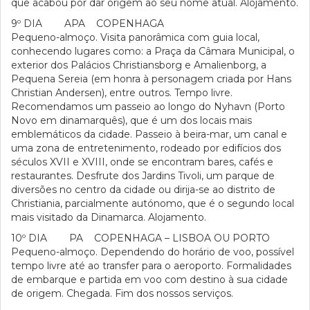
que acabou por dar origem ao seu nome atual. Alojamento.
9º DIA APA COPENHAGA
Pequeno-almoço. Visita panorâmica com guia local,
conhecendo lugares como: a Praça da Câmara Municipal, o
exterior dos Palácios Christiansborg e Amalienborg, a
Pequena Sereia (em honra à personagem criada por Hans
Christian Andersen), entre outros. Tempo livre.
Recomendamos um passeio ao longo do Nyhavn (Porto
Novo em dinamarquês), que é um dos locais mais
emblemáticos da cidade. Passeio à beira-mar, um canal e
uma zona de entretenimento, rodeado por edifícios dos
séculos XVII e XVIII, onde se encontram bares, cafés e
restaurantes. Desfrute dos Jardins Tivoli, um parque de
diversões no centro da cidade ou dirija-se ao distrito de
Christiania, parcialmente autónomo, que é o segundo local
mais visitado da Dinamarca. Alojamento.
10º DIA PA COPENHAGA – LISBOA OU PORTO
Pequeno-almoço. Dependendo do horário de voo, possível
tempo livre até ao transfer para o aeroporto. Formalidades
de embarque e partida em voo com destino à sua cidade
de origem. Chegada. Fim dos nossos serviços.