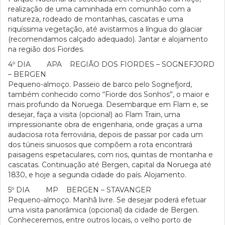
realização de uma caminhada em comunhão com a
natureza, rodeado de montanhas, cascatas e uma
riquíssima vegetação, até avistarmos a língua do glaciar
(recomendamos calçado adequado). Jantar e alojamento
na região dos Fiordes.
4º DIA APA REGIÃO DOS FIORDES – SOGNEFJORD
– BERGEN
Pequeno-almoço. Passeio de barco pelo Sognefjord,
também conhecido como “Fiorde dos Sonhos”, o maior e
mais profundo da Noruega. Desembarque em Flam e, se
desejar, faça a visita (opcional) ao Flam Train, uma
impressionante obra de engenharia, onde graças a uma
audaciosa rota ferroviária, depois de passar por cada um
dos túneis sinuosos que compõem a rota encontrará
paisagens espetaculares, com rios, quintas de montanha e
cascatas. Continuação até Bergen, capital da Noruega até
1830, e hoje a segunda cidade do país. Alojamento.
5º DIA MP BERGEN – STAVANGER
Pequeno-almoço. Manhã livre. Se desejar poderá efetuar
uma visita panorâmica (opcional) da cidade de Bergen.
Conheceremos, entre outros locais, o velho porto de