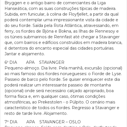
Bryggen e o antigo bairro de comerciantes da Liga
Hanseática, com as suas construções típicas de madeira.
Subida, em funicular, à colina de Floyfjellet, a partir da qual
poderá contemplar uma impressionante vista da cidade e
do seu fiorde. Saída pela Rota Atlântica, atravessando, em
ferry, os fiordes de Bjöna e Bokna, as Ilhas de Rennesoy e
os túneis submarinos de Rennfast até chegar a Stavanger
que, com bairros e edifícios construídos em madeira branca,
é detentora do encanto especial das cidades portuárias.
Jantar e alojamento.
6º DIA APA STAVANGER
Pequeno-almoço. Dia livre. Pela manhã, excursão (opcional)
ao mais famoso dos fiordes noruegueses: o Fiorde de Lyse.
Passeio de barco pelo fiorde. Se quiser enriquecer este dia
poderá realizar um interessante passeio de montanha
(opcional) onde será necessário calçado apropriado, boa
forma física e, em qualquer caso, ótimas condições
atmosféricas, ao Prekestolen - o Púlpito. O cenário mais
característico de todos os fiordes. Regresso a Stavanger e
resto de tarde livre. Alojamento.
7º DIA APA STAVANGER – OSLO