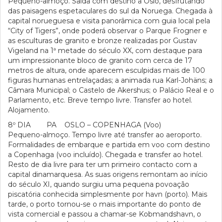
Pequeno-almoço. Saída com destino a Oslo, desfrutando
das paisagens espetaculares do sul da Noruega. Chegada à
capital norueguesa e visita panorâmica com guia local pela
“City of Tigers”, onde poderá observar o Parque Frogner e
as esculturas de granito e bronze realizadas por Gustav
Vigeland na 1ª metade do século XX, com destaque para
um impressionante bloco de granito com cerca de 17
metros de altura, onde aparecem esculpidas mais de 100
figuras humanas entrelaçadas; a animada rua Karl-Johäns; a
Câmara Municipal; o Castelo de Akershus; o Palácio Real e o
Parlamento, etc. Breve tempo livre. Transfer ao hotel.
Alojamento.
8º DIA PA OSLO – COPENHAGA (Voo)
Pequeno-almoço. Tempo livre até transfer ao aeroporto.
Formalidades de embarque e partida em voo com destino
a Copenhaga (voo incluído). Chegada e transfer ao hotel.
Resto de dia livre para ter um primeiro contacto com a
capital dinamarquesa. As suas origens remontam ao início
do século XI, quando surgiu uma pequena povoação
piscatória conhecida simplesmente por havn (porto). Mais
tarde, o porto tornou-se o mais importante do ponto de
vista comercial e passou a chamar-se Kobmandshavn, o