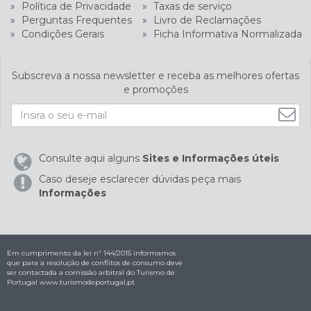
»
Política de Privacidade
»
Taxas de serviço
»
Perguntas Frequentes
»
Livro de Reclamações
»
Condições Gerais
»
Ficha Informativa Normalizada
Subscreva a nossa newsletter e receba as melhores ofertas
e promoções
Consulte aqui alguns
Sites e Informações úteis
Caso deseje esclarecer dúvidas peça mais
Informações
Em cumprimento da lei nº 144/2015 informamos
que para a resolução de conflitos de consumo deve
ser contactada a comissão arbitral do Turismo de
Portugal
www.turismodeportugal.pt