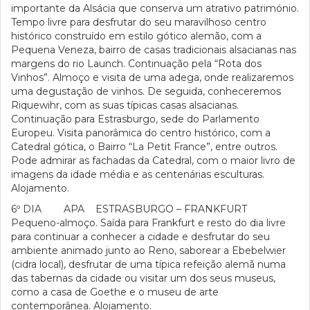
importante da Alsácia que conserva um atrativo património.
Tempo livre para desfrutar do seu maravilhoso centro
histórico construído em estilo gótico alemão, com a
Pequena Veneza, bairro de casas tradicionais alsacianas nas
margens do rio Launch. Continuação pela “Rota dos
Vinhos”. Almoço e visita de uma adega, onde realizaremos
uma degustação de vinhos. De seguida, conheceremos
Riquewihr, com as suas típicas casas alsacianas.
Continuação para Estrasburgo, sede do Parlamento
Europeu. Visita panorâmica do centro histórico, com a
Catedral gótica, o Bairro “La Petit France”, entre outros.
Pode admirar as fachadas da Catedral, com o maior livro de
imagens da idade média e as centenárias esculturas.
Alojamento.
6º DIA APA ESTRASBURGO – FRANKFURT
Pequeno-almoço. Saída para Frankfurt e resto do dia livre
para continuar a conhecer a cidade e desfrutar do seu
ambiente animado junto ao Reno, saborear a Ebebelwier
(cidra local), desfrutar de uma típica refeição alemã numa
das tabernas da cidade ou visitar um dos seus museus,
como a casa de Goethe e o museu de arte
contemporânea. Alojamento.