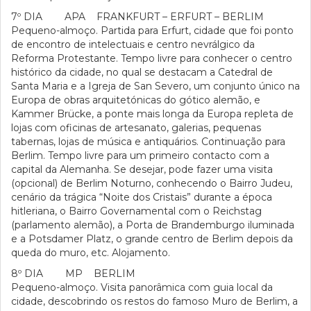
7º DIA APA FRANKFURT – ERFURT – BERLIM
Pequeno-almoço. Partida para Erfurt, cidade que foi ponto
de encontro de intelectuais e centro nevrálgico da
Reforma Protestante. Tempo livre para conhecer o centro
histórico da cidade, no qual se destacam a Catedral de
Santa Maria e a Igreja de San Severo, um conjunto único na
Europa de obras arquitetónicas do gótico alemão, e
Kammer Brücke, a ponte mais longa da Europa repleta de
lojas com oficinas de artesanato, galerias, pequenas
tabernas, lojas de música e antiquários. Continuação para
Berlim. Tempo livre para um primeiro contacto com a
capital da Alemanha. Se desejar, pode fazer uma visita
(opcional) de Berlim Noturno, conhecendo o Bairro Judeu,
cenário da trágica “Noite dos Cristais” durante a época
hitleriana, o Bairro Governamental com o Reichstag
(parlamento alemão), a Porta de Brandemburgo iluminada
e a Potsdamer Platz, o grande centro de Berlim depois da
queda do muro, etc. Alojamento.
8º DIA MP BERLIM
Pequeno-almoço. Visita panorâmica com guia local da
cidade, descobrindo os restos do famoso Muro de Berlim, a