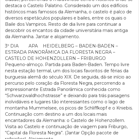
destaca o Castelo Palatino. Considerado um dos edifícios
históricos mais famosos da Alemanha, o castelo é palco de
diversos espetáculos populares e bailes, entre os quais o
Baile dos Vampiros. Resto de dia livre para continuar a
descobrir os encantos da cidade universitária mais antiga
da Alemanha. Jantar e alojamento.
3º DIA APA HEIDELBERG – BADEN-BADEN –
ESTRADA PANORÂMICA DA FLORESTA NEGRA –
CASTELO DE HOHENZOLLERN – FRIBURGO
Pequeno-almoço. Partida para Baden-Baden. Tempo livre
nesta estação termal, um dos locais favoritos de férias da
burguesia alemã do século XIX. De seguida, dá-se início ao
percurso pelo coração da Floresta Negra, percorrendo a
impressionante Estrada Panorâmica conhecida como
“Schwarzwaldhochstrasse” e deixando para trás paisagens
inolvidáveis e lugares tão interessantes como o lago de
montanha Mummelsee, os picos de Schliffkopf e o Kniebis.
Continuação com destino a um dos locais mais
encantadores da Alemanha: o Castelo de Hohenzollern.
Visita ao Castelo e continuação de viagem para Friburgo,
“Capital da Floresta Negra”. (Jantar Opção pacote de