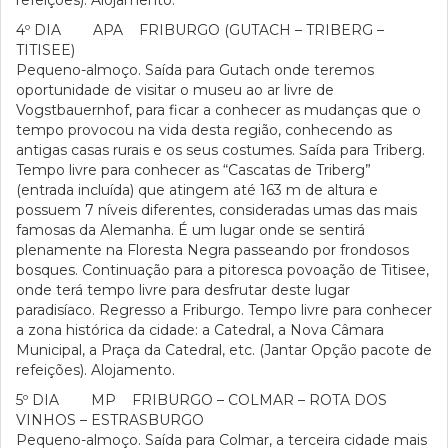
refeições). Alojamento.
4º DIA APA FRIBURGO (GUTACH – TRIBERG –
TITISEE)
Pequeno-almoço. Saída para Gutach onde teremos
oportunidade de visitar o museu ao ar livre de
Vogstbauernhof, para ficar a conhecer as mudanças que o
tempo provocou na vida desta região, conhecendo as
antigas casas rurais e os seus costumes. Saída para Triberg.
Tempo livre para conhecer as “Cascatas de Triberg”
(entrada incluída) que atingem até 163 m de altura e
possuem 7 níveis diferentes, consideradas umas das mais
famosas da Alemanha. É um lugar onde se sentirá
plenamente na Floresta Negra passeando por frondosos
bosques. Continuação para a pitoresca povoação de Titisee,
onde terá tempo livre para desfrutar deste lugar
paradisíaco. Regresso a Friburgo. Tempo livre para conhecer
a zona histórica da cidade: a Catedral, a Nova Câmara
Municipal, a Praça da Catedral, etc. (Jantar Opção pacote de
refeições). Alojamento.
5º DIA MP FRIBURGO – COLMAR – ROTA DOS
VINHOS – ESTRASBURGO
Pequeno-almoço. Saída para Colmar, a terceira cidade mais