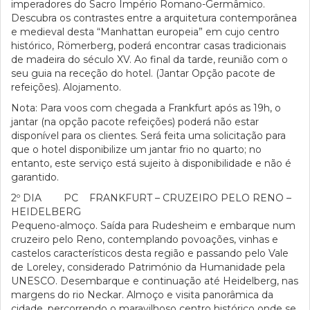
imperadores do Sacro Império Romano-Germâmico.
Descubra os contrastes entre a arquitetura contemporânea
e medieval desta “Manhattan europeia” em cujo centro
histórico, Römerberg, poderá encontrar casas tradicionais
de madeira do século XV. Ao final da tarde, reunião com o
seu guia na receção do hotel. (Jantar Opção pacote de
refeições). Alojamento.
Nota: Para voos com chegada a Frankfurt após as 19h, o
jantar (na opção pacote refeições) poderá não estar
disponível para os clientes. Será feita uma solicitação para
que o hotel disponibilize um jantar frio no quarto; no
entanto, este serviço está sujeito à disponibilidade e não é
garantido.
2º DIA PC FRANKFURT – CRUZEIRO PELO RENO –
HEIDELBERG
Pequeno-almoço. Saída para Rudesheim e embarque num
cruzeiro pelo Reno, contemplando povoações, vinhas e
castelos característicos desta região e passando pelo Vale
de Loreley, considerado Património da Humanidade pela
UNESCO. Desembarque e continuação até Heidelberg, nas
margens do rio Neckar. Almoço e visita panorâmica da
cidade, percorrendo o maravilhoso centro histórico onde se