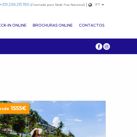
+351 236 215 190
|
PT
(Chamada para Rede Fixa Nacional)
CK-IN ONLINE
BROCHURAS ONLINE
CONTACTOS
1555€
esde