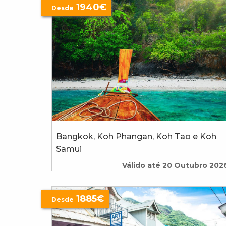
1940€
Desde
Bangkok, Koh Phangan, Koh Tao e Koh
Samui
Válido até 20 Outubro 202
1885€
Desde