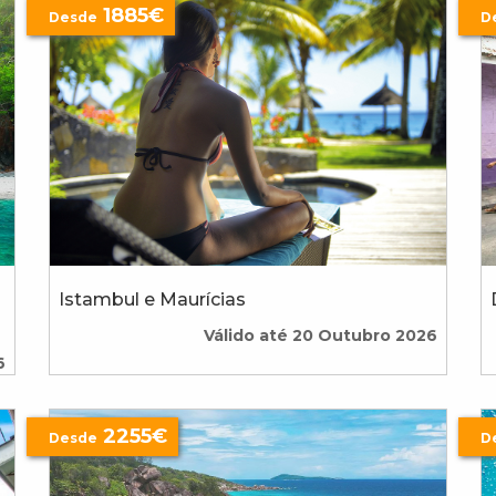
1885€
Desde
D
Istambul e Maurícias
Válido até 20 Outubro 2026
6
2255€
Desde
D