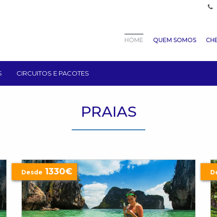
HOME
QUEM SOMOS
CHE
S
CIRCUITOS E PACOTES
PRAIAS
1330€
Desde
D