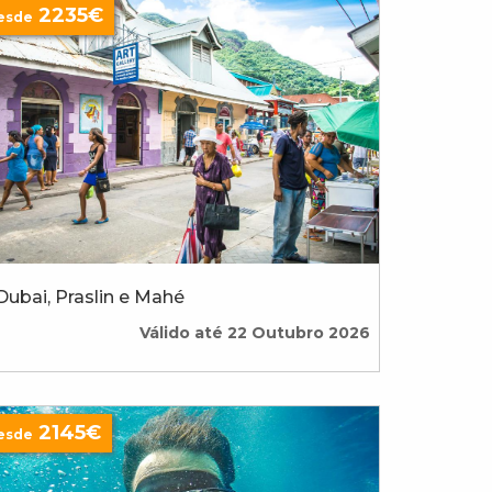
2235€
esde
Dubai, Praslin e Mahé
Válido até 22 Outubro 2026
2145€
esde