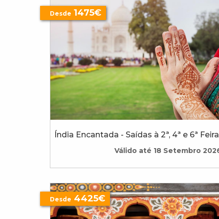
1475€
Desde
Índia Encantada - Saídas à 2ª, 4ª e 6ª Feira
Válido até 18 Setembro 202
4425€
Desde