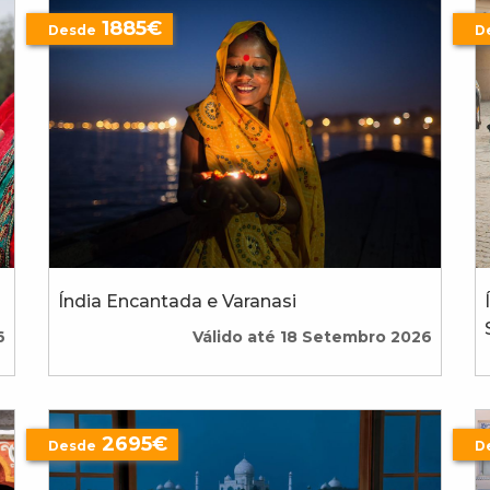
1885€
Desde
D
Índia Encantada e Varanasi
6
Válido até 18 Setembro 2026
2695€
Desde
D