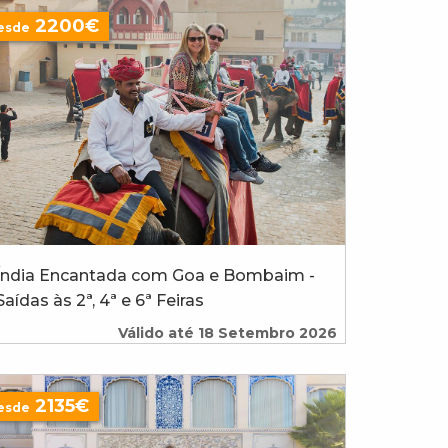
2200€
esde
Índia Encantada com Goa e Bombaim -
Saídas às 2ª, 4ª e 6ª Feiras
Válido até 18 Setembro 2026
2135€
esde